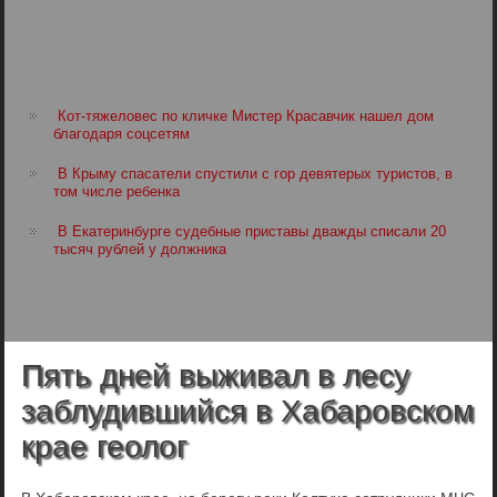
Кот-тяжеловес по кличке Мистер Красавчик нашел дом
благодаря соцсетям
В Крыму спасатели спустили с гор девятерых туристов, в
том числе ребенка
В Екатеринбурге судебные приставы дважды списали 20
тысяч рублей у должника
Пять дней выживал в лесу
заблудившийся в Хабаровском
крае геолог