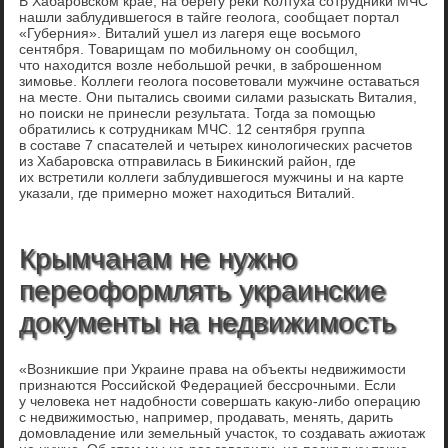
В Хабаровском крае, на берегу реки Колтуха сотрудники МЧС
нашли заблудившегося в тайге геолога, сообщает портал
«Губерния». Виталий ушел из лагеря еще восьмого
сентября. Товарищам по мобильному он сообщил,
что находится возле небольшой речки, в заброшенном
зимовье. Коллеги геолога посоветовали мужчине оставаться
на месте. Они пытались своими силами разыскать Виталия,
но поиски не принесли результата. Тогда за помощью
обратились к сотрудникам МЧС. 12 сентября группа
в составе 7 спасателей и четырех кинологических расчетов
из Хабаровска отправилась в Бикинский район, где
их встретили коллеги заблудившегося мужчины и на карте
указали, где примерно может находиться Виталий.
Крымчанам не нужно
переоформлять украинские
документы на недвижимость
«Возникшие при Украине права на объекты недвижимости
признаются Российской Федерацией бессрочными. Если
у человека нет надобности совершать какую-либо операцию
с недвижимостью, например, продавать, менять, дарить
домовладение или земельный участок, то создавать ажиотаж