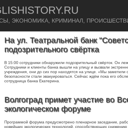
LISHISTORY.RU
СЫ, ЭКОНОМИКА, КРИМИНАЛ, ПРОИСШЕСТВ
На ул. Театральной банк "Советс
подозрительного свёртка
В 15:00 сотрудники обнаружили подозрительный свёрток. Он лежа
Сотрудники и клиенты банка вышли на улицу и вызвали экстрен
учреждения, они до сих пор находятся на улице. «Мы заметили с
безопасности стали эвакуироваться. Сейчас ждём пока его обсле
сотрудница банка Екатерина.
Волгоград примет участие во В
экологическом форуме
Программой форума предусмотрено пленарное заседание, рабо
новейших экологических технологий, способствующих снижению 