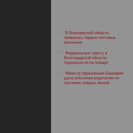
В Воронежской области
появились первые почтовые
вагончики
Федеральную трассу в
Волгоградской области
перекрыли из-за пожара
Министр образования Башкирии
дала пояснения родителям по
изучению родных языков