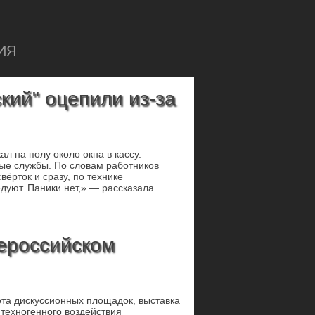
ИЯ
кий" оцепили из-за
л на полу около окна в кассу.
ные службы. По словам работников
вёрток и сразу, по технике
дуют. Паники нет,» — рассказала
сероссийском
та дискуссионных площадок, выставка
техногенного воздействия