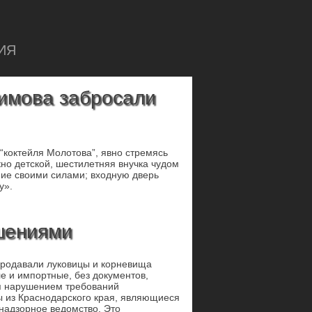
ИЯ
аимова забросали
“коктейля Молотова”, явно стремясь
кно детской, шестилетняя внучка чудом
ние своими силами; входную дверь
у».
шениями
продавали луковицы и корневища
ле и импортные, без документов,
ся нарушением требований
ы из Краснодарского края, являющиеся
надзорное ведомство. Это