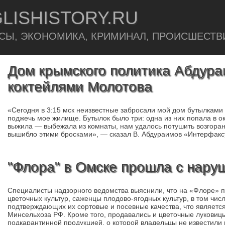
LISHISTORY.RU
СЫ, ЭКОНОМИКА, КРИМИНАЛ, ПРОИСШЕСТВ
Дом крымского политика Абдур
коктейлями Молотова
«Сегодня в 3:15 мск неизвестные забросали мой дом бутылками 
поджечь мое жилище. Бутылок было три: одна из них попала в о
выжила — выбежала из комнаты, нам удалось потушить возгора
вышибло этими бросками», — сказал В. Абдураимов «Интерфакс
"Флора" в Омске прошла с нару
Специалисты надзорного ведомства выяснили, что на «Флоре» 
цветочных культур, саженцы плодово-ягодных культур, в том чис
подтверждающих их сортовые и посевные качества, что являет
Минсельхоза РФ. Кроме того, продавались и цветочные луковиц
подкарантинной продукцией, о которой владельцы не известили 