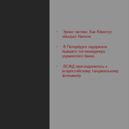
Уроки тактики. Как Ювентус
обыграл Наполи
В Петербурге задержали
бывшего топ-менеджера
украинского банка
ВСЖД присоединилось к
всероссийскому танцевальному
флешмобу