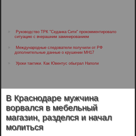
Руководство ТРК "Седанка Сити" прокомментировало
ситуацию с вчерашним заминированием
Международные следователи получили от РФ
дополнительные данные о крушении MH17
Уроки тактики. Как Ювентус обыграл Наполи
В Краснодаре мужчина
ворвался в мебельный
магазин, разделся и начал
молиться