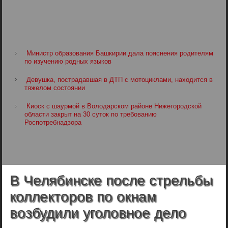
Министр образования Башкирии дала пояснения родителям
по изучению родных языков
Девушка, пострадавшая в ДТП с мотоциклами, находится в
тяжелом состоянии
Киоск с шаурмой в Володарском районе Нижегородской
области закрыт на 30 суток по требованию
Роспотребнадзора
В Челябинске после стрельбы
коллекторов по окнам
возбудили уголовное дело