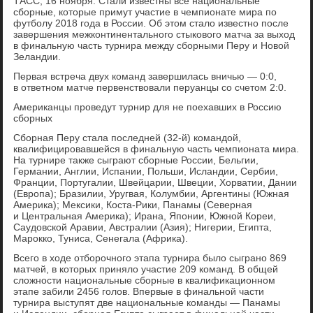
ТАСС, 16 ноября. Стали известны все национальные
сборные, которые примут участие в чемпионате мира по
футболу 2018 года в России. Об этом стало известно после
завершения межконтинентального стыкового матча за выход
в финальную часть турнира между сборными Перу и Новой
Зеландии.
Первая встреча двух команд завершилась вничью — 0:0,
в ответном матче первенствовали перуанцы со счетом 2:0.
Американцы проведут турнир для не поехавших в Россию
сборных
Сборная Перу стала последней (32-й) командой,
квалифицировавшейся в финальную часть чемпионата мира.
На турнире также сыграют сборные России, Бельгии,
Германии, Англии, Испании, Польши, Исландии, Сербии,
Франции, Португалии, Швейцарии, Швеции, Хорватии, Дании
(Европа); Бразилии, Уругвая, Колумбии, Аргентины (Южная
Америка); Мексики, Коста-Рики, Панамы (Северная
и Центральная Америка); Ирана, Японии, Южной Кореи,
Саудовской Аравии, Австралии (Азия); Нигерии, Египта,
Марокко, Туниса, Сенегала (Африка).
Всего в ходе отборочного этапа турнира было сыграно 869
матчей, в которых приняло участие 209 команд. В общей
сложности национальные сборные в квалификационном
этапе забили 2456 голов. Впервые в финальной части
турнира выступят две национальные команды — Панамы