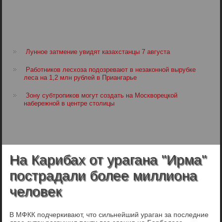
Лунное затмение увидят казахстанцы 7 августа
Работников лесхоза подозревают в незаконной вырубке
леса на 1,2 млн рублей в Приангарье
Зону субтропиков могут создать на Москворецкой
набережной в центре столицы
На Карибах от урагана "Ирма"
пострадали более миллиона
человек
В МФКК подчеркивают, что сильнейший ураган за последние