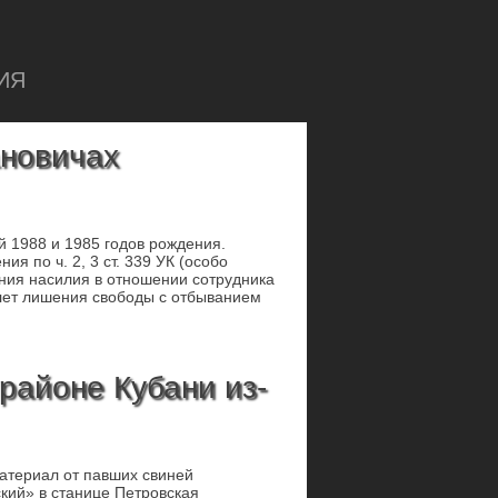
ИЯ
ановичах
й 1988 и 1985 годов рождения.
я по ч. 2, 3 ст. 339 УК (особо
ения насилия в отношении сотрудника
 лет лишения свободы с отбыванием
районе Кубани из-
материал от павших свиней
кий» в станице Петровская