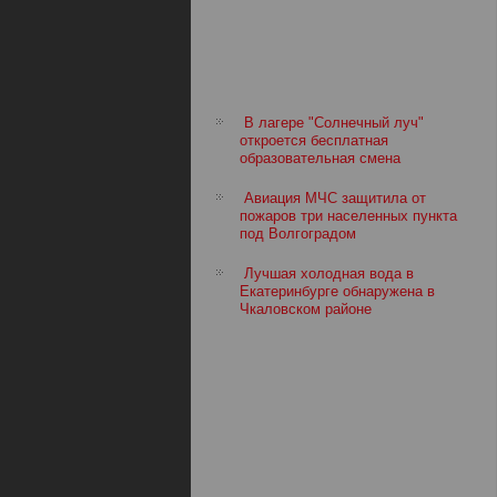
В лагере "Солнечный луч"
откроется бесплатная
образовательная смена
Авиация МЧС защитила от
пожаров три населенных пункта
под Волгоградом
Лучшая холодная вода в
Екатеринбурге обнаружена в
Чкаловском районе