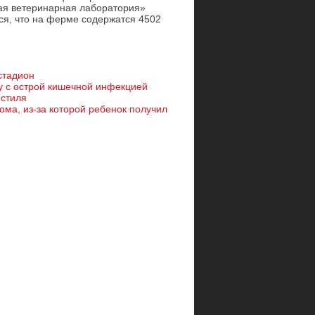
вая ветеринарная лаборатория»
ся, что на ферме содержатся 4502
стадион
цу с острой кишечной инфекцией
 стиля
ома, из-за которой ребенок получил