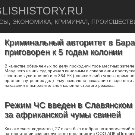
LISHISTORY.RU
СЫ, ЭКОНОМИКА, КРИМИНАЛ, ПРОИСШЕСТВ
Криминальный авторитет в Бар
приговорен к 5 годам колонии
В качестве обвиняемых по делу проходили трое местных жителе
Младшего из них суд признал виновным в совершении преступлени
злостное хулиганство) и ст.364 УК (насилие либо угроза примен
органов внутренних дел). Ему назначено наказание в виде пяти
наказания в исправительной колонии строгого режима.
Режим ЧС введен в Славянском 
за африканской чумы свиней
Как отмечает ведомство, 27 июля был отобран паталогический 
на территории свиноводческого предприятия ООО АПК «Петровс