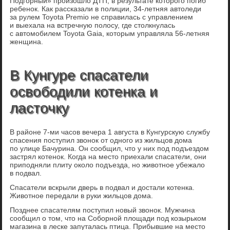
Подгорный» произошло ДТП, в результате которого погиб
ребенок. Как рассказали в полиции, 34-летняя автоледи
за рулем Toyota Premio не справилась с управлением
и выехала на встречную полосу, где столкнулась
с автомобилем Toyota Gaiа, которым управляла 56-летняя
женщина.
В Кунгуре спасатели
освободили котенка и
ласточку
В районе 7-ми часов вечера 1 августа в Кунгурскую службу
спасения поступил звонок от одного из жильцов дома
по улице Бачурина. Он сообщил, что у них под подъездом
застрял котенок. Когда на место приехали спасатели, они
приподняли плиту около подъезда, но животное убежало
в подвал.
Спасатели вскрыли дверь в подвал и достали котенка.
Животное передали в руки жильцов дома.
Позднее спасателям поступил новый звонок. Мужчина
сообщил о том, что на Соборной площади под козырьком
магазина в леске запуталась птица. Прибывшие на место