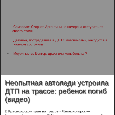
Сампаоли: Сборная Аргентины не намерена отступать от
своего стиля
Девушка, пострадавшая в ДТП с мотоциклами, находится в
тяжелом состоянии
Моуринью vs Венгер: драка или колыбельная?
Неопытная автоледи устроила
ДТП на трассе: ребенок погиб
(видео)
В Красноярском крае на трассе «Железногорск —