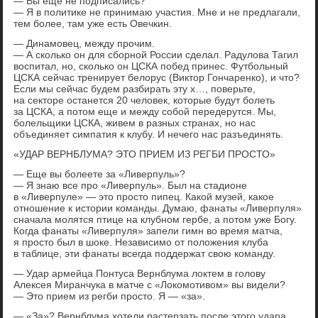
— Вы еще не подписались?
— Я в политике не принимаю участия. Мне и не предлагали,
тем более, там уже есть Овечкин.
— Динамовец, между прочим.
— А сколько он для сборной России сделал. Радулова Тагил
воспитал, но, сколько он ЦСКА побед принес. Футбольный
ЦСКА сейчас тренирует белорус (Виктор Гончаренко), и что?
Если мы сейчас будем разбирать эту х…, поверьте,
на секторе останется 20 человек, которые будут болеть
за ЦСКА, а потом еще и между собой передерутся. Мы,
болельщики ЦСКА, живем в разных странах, но нас
объединяет симпатия к клубу. И нечего нас разъединять.
«УДАР ВЕРНБЛУМА? ЭТО ПРИЕМ ИЗ РЕГБИ ПРОСТО»
— Еще вы болеете за «Ливерпуль»?
— Я знаю все про «Ливерпуль». Был на стадионе
в «Ливерпуле» — это просто пипец. Какой музей, какое
отношение к истории команды. Думаю, фанаты «Ливерпуля»
сначала молятся птице на клубном гербе, а потом уже Богу.
Когда фанаты «Ливерпуля» запели гимн во время матча,
я просто был в шоке. Независимо от положения клуба
в таблице, эти фанаты всегда поддержат свою команду.
— Удар армейца Понтуса Вернблума локтем в голову
Алексея Миранчука в матче с «Локомотивом» вы видели?
— Это прием из регби просто. Я — «за».
— «За»? Вернблума хотели растерзать после этого удара,