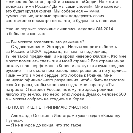
количество билетов, прийти и сказать: «Сорри. Не хотите
включать гимн России? Да мы сами споем!». Мне кажется,
это будет крутая фигня. Мы соберемся — кучка
сумасшедших, которые пришли поддержать своих
спортсменов несмотря ни на что, и будем петь наш гимн.
Уже не первые: россияне лишились медалей ОИ-2014
в бобслее и коньках
— Вы можете возглавить это движение?
— С удовольствием. Это круто. Нельзя запретить болеть
за Россию и ЦСКА: «Дескать, ты нам не подходишь,
ты не такой преданный, и на крови неверно клялся». Кто мне
может помешать спеть гимн моей страны? Все страны мира
покажут наш перфоманс в Корее и скажут: эти сумасшедшие
русские — не съели несправедливое решение и не утерлись.
Гимн — это в моем сердце, это любовь к Родине. Мне
не нужно официального разрешения, чтобы быть патриотом
своей страны, чтобы чиновник выдал мне справку: «Ты —
патриот». Я патриот России, потому что здесь родился,
люблю эту землю, это небо, этих людей. Думаю, человек 500
мы можем собрать на стадионе в Корее.
«В ПОЛИТИКЕ НЕ ПРИНИМАЮ УЧАСТИЯ»
— Александр Овечкин в Инстаграме уже создал «Команду
Путина».
— Я не в курсе до конца, что это такое.