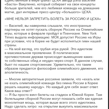
Единственный в мире фанат ЦСКА звезда рэпа Василий
«Баста» Вакуленко, который собирает на свои концерты
больше зрителей, чем его любимая команда на домашние
матчи, дал интервью пресс-центру «большого» ЦСКА.
«МНЕ НЕЛЬЗЯ ЗАПРЕТИТЬ БОЛЕТЬ ЗА РОССИЮ И ЦСКА»
— Василий, вы наверняка слышали, что иностранные
партнеры не хотят пускать сборную Россию на Олимпийские
игры, которые в феврале пройдут в Пхенчхане. New York
Times выдала информацию: МОК допустит Россию на Игры
при условии, что в Корее не будет исполняться гимн нашей
страны.
— На мой взгляд, это грубая игра рукой. Это идиотизм
в максимальном проявлении. В политическом
противостоянии держав происходит вымещение каких-
то собственных обид и неудач через спорт. В данном случае,
бьют по нашим спортсменам. Удивительно, что таким
образом предается философия олимпийского движения, его
аполитичность.
— Многие авторитетные россияне заявили, что «ехать или
не ехать олимпийской команде без гимна России в Корею
решать нашему народу». Но каждый для себя знает ответ.
Каков ваш ответ?
— Я бы просто взял билеты на стадион в Южной Корее. Там
болельщики сборной России могут показать себя как единая
монолитная мощь, которая выше всего этого идиотизма.
Надо сделать хитро: на открытии выкупить максимальное