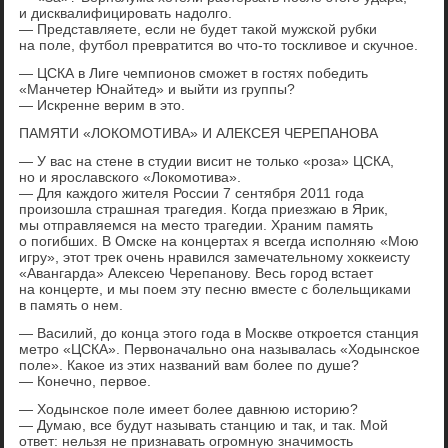
и дисквалифицировать надолго.
— Представляете, если не будет такой мужской рубки
на поле, футбол превратится во что-то тоскливое и скучное.
— ЦСКА в Лиге чемпионов сможет в гостях победить
«Манчетер Юнайтед» и выйти из группы?
— Искренне верим в это.
ПАМЯТИ «ЛОКОМОТИВА» И АЛЕКСЕЯ ЧЕРЕПАНОВА
— У вас на стене в студии висит не только «роза» ЦСКА,
но и ярославского «Локомотива».
— Для каждого жителя России 7 сентября 2011 года
произошла страшная трагедия. Когда приезжаю в Ярик,
мы отправляемся на место трагедии. Храним память
о погибших. В Омске на концертах я всегда исполняю «Мою
игру», этот трек очень нравился замечательному хоккеисту
«Авангарда» Алексею Черепанову. Весь город встает
на концерте, и мы поем эту песню вместе с болельщиками
в память о нем.
— Василий, до конца этого года в Москве откроется станция
метро «ЦСКА». Первоначально она называлась «Ходынское
поле». Какое из этих названий вам более по душе?
— Конечно, первое.
— Ходынское поле имеет более давнюю историю?
— Думаю, все будут называть станцию и так, и так. Мой
ответ: нельзя не признавать огромную значимость