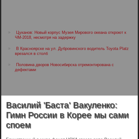
Цуканов: Новый корпус Музея Мирового океана откроют к
ЧМ-2018, несмотря на задержку
В Красноярске на ул. Дубровинского водитель Toyota Platz
врезался в столб
Половина дворов Новосибирска отремонтирована с
дефектами
Василий 'Баста' Вакуленко:
Гимн России в Корее мы сами
споем