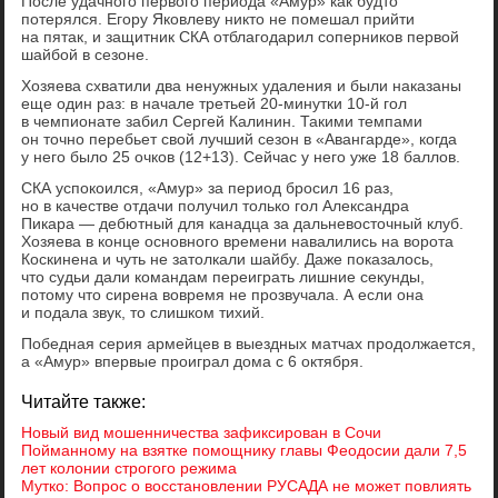
После удачного первого периода «Амур» как будто
потерялся. Егору Яковлеву никто не помешал прийти
на пятак, и защитник СКА отблагодарил соперников первой
шайбой в сезоне.
Хозяева схватили два ненужных удаления и были наказаны
еще один раз: в начале третьей 20-минутки 10-й гол
в чемпионате забил Сергей Калинин. Такими темпами
он точно перебьет свой лучший сезон в «Авангарде», когда
у него было 25 очков (12+13). Сейчас у него уже 18 баллов.
СКА успокоился, «Амур» за период бросил 16 раз,
но в качестве отдачи получил только гол Александра
Пикара — дебютный для канадца за дальневосточный клуб.
Хозяева в конце основного времени навалились на ворота
Коскинена и чуть не затолкали шайбу. Даже показалось,
что судьи дали командам переиграть лишние секунды,
потому что сирена вовремя не прозвучала. А если она
и подала звук, то слишком тихий.
Победная серия армейцев в выездных матчах продолжается,
а «Амур» впервые проиграл дома с 6 октября.
Читайте также:
Новый вид мошенничества зафиксирован в Сочи
Пойманному на взятке помощнику главы Феодосии дали 7,5
лет колонии строгого режима
Мутко: Вопрос о восстановлении РУСАДА не может повлиять