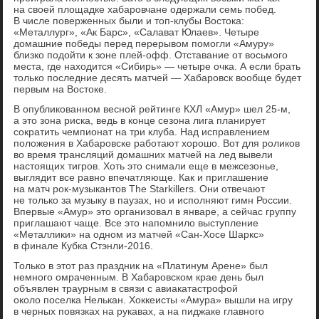
на своей площадке хабаровчане одержали семь побед.
В числе поверженных были и топ-клубы Востока:
«Металлург», «Ак Барс», «Салават Юлаев». Четыре
домашние победы перед перерывом помогли «Амуру»
близко подойти к зоне плей-офф. Отставание от восьмого
места, где находится «Сибирь» — четыре очка. А если брать
только последние десять матчей — Хабаровск вообще будет
первым на Востоке.
В опубликованном весной рейтинге КХЛ «Амур» шел 25-м,
а это зона риска, ведь в конце сезона лига планирует
сократить чемпионат на три клуба. Над исправлением
положения в Хабаровске работают хорошо. Вот для роликов
во время трансляций домашних матчей на лед вывели
настоящих тигров. Хоть это снимали еще в межсезонье,
выглядит все равно впечатляюще. Как и приглашение
на матч рок-музыкантов The Starkillers. Они отвечают
не только за музыку в паузах, но и исполняют гимн России.
Впервые «Амур» это организовал в январе, а сейчас группу
приглашают чаще. Все это напомнило выступление
«Металлики» на одном из матчей «Сан-Хосе Шаркс»
в финале Кубка Стэнли-2016.
Только в этот раз праздник на «Платинум Арене» был
немного омраченным. В Хабаровском крае день был
объявлен траурным в связи с авиакатастрофой
около поселка Нелькан. Хоккеисты «Амура» вышли на игру
в черных повязках на рукавах, а на пиджаке главного