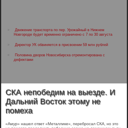
Движение транспорта по пер. Урожайный в Нижнем
Новгороде будет временно ограничено с 7 по 30 августа
Директор УК обвиняется в присвоении 59 млн рублей
Половина дворов Новосибирска отремонтирована с
дефектами
СКА непобедим на выезде. И
Дальний Восток этому не
помеха
«Амур» нашел ответ «Металлике», перебросал СКА, но это