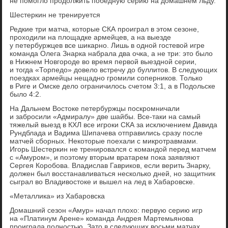
не помогло продолжить победную серию на домашнем льду.
Шестеркин не тренируется
Редкие три матча, которые СКА проиграл в этом сезоне,
проходили на площадке армейцев, а на выезде
у петербуржцев все шикарно. Лишь в одной гостевой игре
команда Олега Знарка набрала два очка, а не три: это было
в Нижнем Новгороде во время первой выездной серии,
и тогда «Торпедо» довело встречу до буллитов. В следующих
поездках армейцы нещадно громили соперников. Только
в Риге и Омске дело ограничилось счетом 3:1, а в Подольске
было 4:2.
На Дальнем Востоке петербуржцы поскромничали
и забросили «Адмиралу» две шайбы. Все-таки на самый
тяжелый выезд в КХЛ все игроки СКА за исключением Давида
Рундблада и Вадима Шипачева отправились сразу после
матчей сборных. Некоторые поехали с микротравмами.
Игорь Шестеркин не тренировался с командой перед матчем
с «Амуром», и поэтому вторым вратарем пока заявляют
Сергея Коробова. Владислав Гавриков, если верить Знарку,
должен был восстанавливаться несколько дней, но защитник
сыграл во Владивостоке и вышел на лед в Хабаровске.
«Металлика» из Хабаровска
Домашний сезон «Амур» начал плохо: первую серию игр
на «Платинум Арене» команда Андрея Мартемьянова
проиграла полностью. Зато в следующих восьми матчах