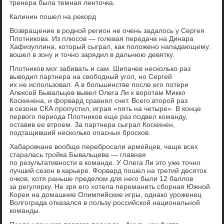
тренера была темная ленточка.
Калинин пошел на рекорд
Возвращение в родной регион не очень задалось у Сергея
Плотникова. Из плюсов — голевая передача на Динара
Хафизуллина, который сыграл, как положено нападающему:
вошел в зону и точно зарядил в дальнюю девятку.
Плотников мог забивать и сам. Шипачев несколько раз
выводил партнера на свободный угол, но Сергей
их не использовал. А в большинстве после его потери
Алексей Бывальцев вывел Олега Ли к воротам Микко
Коскинена, и форвард сравнял счет. Всего второй раз
в сезоне СКА пропустил, играя «пять на четыре». В конце
первого периода Плотников еще раз подвел команду,
оставив ее втроем. За партнера сыграл Коскинен,
подтащивший несколько опасных бросков.
Хабаровчане вообще перебросали армейцев, чаще всех
старалась тройка Бывальцева — главная
по результативности в команде. У Олега Ли это уже точно
лучший сезон в карьере. Форвард пошел на третий десяток
очков, хотя раньше пределом для него были 12 баллов
за регулярку. Не зря его хотела переманить сборная Южной
Кореи на домашние Олимпийские игры, однако уроженец
Волгограда отказался в пользу российской национальной
команды.