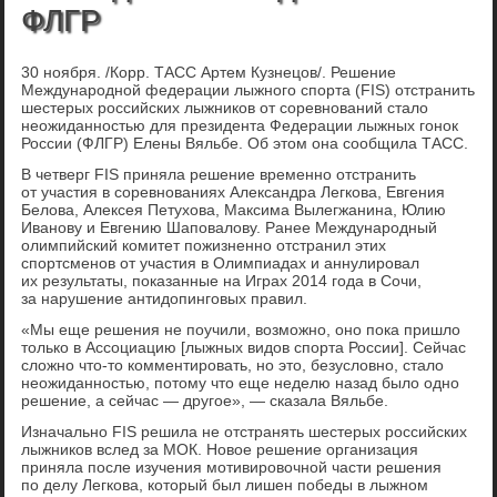
ФЛГР
30 ноября. /Корр. ТАСС Артем Кузнецов/. Решение
Международной федерации лыжного спорта (FIS) отстранить
шестерых российских лыжников от соревнований стало
неожиданностью для президента Федерации лыжных гонок
России (ФЛГР) Елены Вяльбе. Об этом она сообщила ТАСС.
В четверг FIS приняла решение временно отстранить
от участия в соревнованиях Александра Легкова, Евгения
Белова, Алексея Петухова, Максима Вылегжанина, Юлию
Иванову и Евгению Шаповалову. Ранее Международный
олимпийский комитет пожизненно отстранил этих
спортсменов от участия в Олимпиадах и аннулировал
их результаты, показанные на Играх 2014 года в Сочи,
за нарушение антидопинговых правил.
«Мы еще решения не поучили, возможно, оно пока пришло
только в Ассоциацию [лыжных видов спорта России]. Сейчас
сложно что-то комментировать, но это, безусловно, стало
неожиданностью, потому что еще неделю назад было одно
решение, а сейчас — другое», — сказала Вяльбе.
Изначально FIS решила не отстранять шестерых российских
лыжников вслед за МОК. Новое решение организация
приняла после изучения мотивировочной части решения
по делу Легкова, который был лишен победы в лыжном