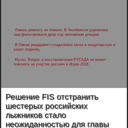
Ливень ремонту не помеха. В Челябинске дорожники
заасфальтировали двор под проливным дождем
В Омске рецидивист-сладкоежка залез в кондитерскую и
украл леденец
Мутко: Вопрос о восстановлении РУСАДА не может
повлиять на участие россиян в Играх-2018
Решение FIS отстранить
шестерых российских
лыжников стало
неожиданностью для главы