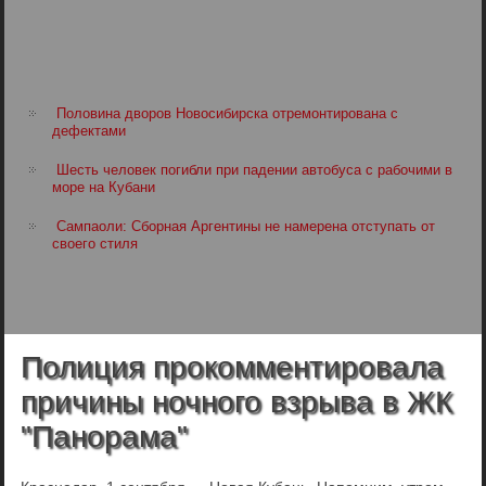
Половина дворов Новосибирска отремонтирована с
дефектами
Шесть человек погибли при падении автобуса с рабочими в
море на Кубани
Сампаоли: Сборная Аргентины не намерена отступать от
своего стиля
Полиция прокомментировала
причины ночного взрыва в ЖК
"Панорама"