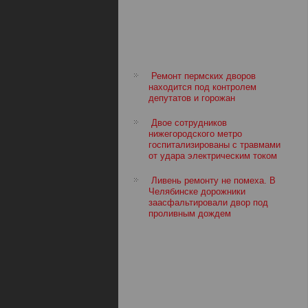
Ремонт пермских дворов
находится под контролем
депутатов и горожан
Двое сотрудников
нижегородского метро
госпитализированы с травмами
от удара электрическим током
Ливень ремонту не помеха. В
Челябинске дорожники
заасфальтировали двор под
проливным дождем