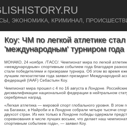
LISHISTORY.RU
СЫ, ЭКОНОМИКА, КРИМИНАЛ, ПРОИСШЕСТВ
Коу: ЧМ по легкой атлетике ста
'международным' турниром года 
МОНАКО, 24 ноября. /ТАCC/. Чемпионат мира по легкой атлетик
«международным» спортивным событием года благодаря разноо
стали победителями и призерами турнира. Об этом во время еж
лучшим легкоатлетам года заявил президент Международной ас
федераций (IAAF) Себастьян Коу.
Чемпионат мира прошел с 4 по 16 августа в Лондоне. Российск
дисквалификации национальной федерации в нейтральном статус
серебряных наград.
«Легкая атлетика — мировой спорт глобального уровня. В этом 
на Багамах, в Найроби и в Лондоне собрали четыре тысячи спо
двухсот стран. Из них только в Лондоне победы одержали предст
соревнования в числе лучших восьми, что делает наш чемпион
спортивным событием года», — заявил Коу.