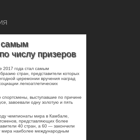
ИЯ
л самым
по числу призеров
е 2017 года стал самым
бразию стран, представители которых
егодной церемонии вручения наград
социации легкоатлетических
ие спортсмены, выступавшие по причине
е, завоевали одну золотую и пять
году чемпионаты мира в Камбале,
ртсменов, представляющих более
авители 40 стран, а 60 — закончили
ат мира наиболее международным