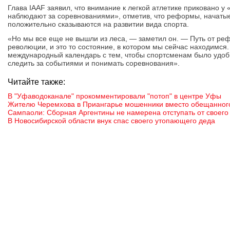
Глава IAAF заявил, что внимание к легкой атлетике приковано 
наблюдают за соревнованиями», отметив, что реформы, начатые
положительно сказываются на развитии вида спорта.
«Но мы все еще не вышли из леса, — заметил он. — Путь от ре
революции, и это то состояние, в котором мы сейчас находимся
международный календарь с тем, чтобы спортсменам было удоб
следить за событиями и понимать соревнования».
Читайте также:
В "Уфаводоканале" прокомментировали "потоп" в центре Уфы
Жителю Черемхова в Приангарье мошенники вместо обещанного
Сампаоли: Сборная Аргентины не намерена отступать от своего
В Новосибирской области внук спас своего утопающего деда