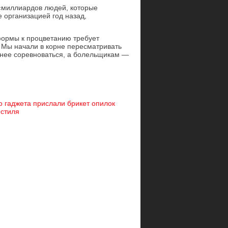
у «миллиардов людей, которые
 организацией год назад,
формы к процветанию требует
. Мы начали в корне пересматривать
нее соревноваться, а болельщикам —
 гаджета прислали брикет опилок
 стиля