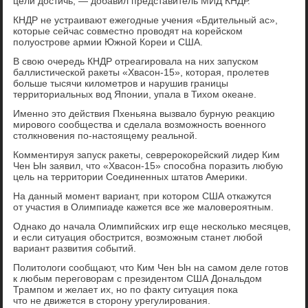
цели достичь, — добавил представитель МИД КНДР.
КНДР не устраивают ежегодные учения «Бдительный ас»,
которые сейчас совместно проводят на корейском
полуострове армии Южной Кореи и США.
В свою очередь КНДР отреагировала на них запуском
баллистической ракеты «Хвасон-15», которая, пролетев
больше тысячи километров и нарушив границы
территориальных вод Японии, упала в Тихом океане.
Именно это действия Пхеньяна вызвало бурную реакцию
мирового сообщества и сделала возможность военного
столкновения по-настоящему реальной.
Комментируя запуск ракеты, севрерокорейский лидер Ким
Чен Ын заявил, что «Хвасон-15» способна поразить любую
цель на территории Соединенных штатов Америки.
На данный момент вариант, при котором США откажутся
от участия в Олимпиаде кажется все же маловероятным.
Однако до начала Олимпийских игр еще несколько месяцев,
и если ситуация обострится, возможным станет любой
вариант развития событий.
Политологи сообщают, что Ким Чен Ын на самом деле готов
к любым переговорам с президентом США Дональдом
Трампом и желает их, но по факту ситуация пока
что не движется в сторону урегулирования.