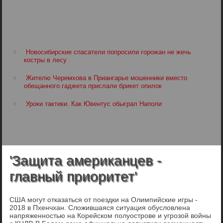
Новосибирские спасатели попросили горожан не жечь
костры в лесу
Жителю Черемхова в Приангарье мошенники вместо
обещанного гаджета прислали брикет опилок
Уроки тактики. Как Ювентус обыграл Наполи
'Защита американцев -
главный приоритет'
США могут отказаться от поездки на Олимпийские игры -
2018 в Пхенчхан. Сложившаяся ситуация обусловлена
напряженностью на Корейском полуострове и угрозой войны