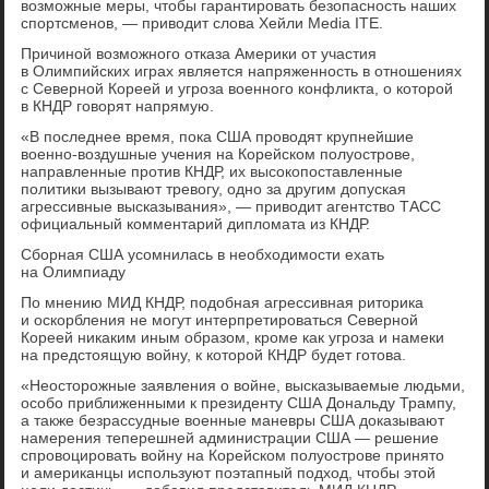
возможные меры, чтобы гарантировать безопасность наших
спортсменов, — приводит слова Хейли Media ITE.
Причиной возможного отказа Америки от участия
в Олимпийских играх является напряженность в отношениях
с Северной Кореей и угроза военного конфликта, о которой
в КНДР говорят напрямую.
«В последнее время, пока США проводят крупнейшие
военно-воздушные учения на Корейском полуострове,
направленные против КНДР, их высокопоставленные
политики вызывают тревогу, одно за другим допуская
агрессивные высказывания», — приводит агентство ТАСС
официальный комментарий дипломата из КНДР.
Сборная США усомнилась в необходимости ехать
на Олимпиаду
По мнению МИД КНДР, подобная агрессивная риторика
и оскорбления не могут интерпретироваться Северной
Кореей никаким иным образом, кроме как угроза и намеки
на предстоящую войну, к которой КНДР будет готова.
«Неосторожные заявления о войне, высказываемые людьми,
особо приближенными к президенту США Дональду Трампу,
а также безрассудные военные маневры США доказывают
намерения теперешней администрации США — решение
спровоцировать войну на Корейском полуострове принято
и американцы используют поэтапный подход, чтобы этой