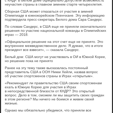
с КНДР. В Белом доме официально допустили возможность
неучастия страны в главном зимнем старте четырехлетия.
Сборная США может отказаться от участия в зимней
Олимпиаде в южнокорейском Пхенчхане. Эту информацию
подтвердила пресс-секретарь Белого дома Сара Сандерс.
По словам Сандерс, в США еще не приняли окончательного
решения по участию национальной команды в Олимпийских
играх — 2018.
«Официальное решение на этот счет еще не принято. Это
внутреннее межведомственное дело. Я думаю, что в итоге
президент все взвесит», — сказала Сандерс.
Белый дом: США могут не участвовать в ОИ в Южной Корее,
но решение пока не принято
Ранее на эту тему также высказалась постоянный
представитель США в ООН Никки Хейли, назвав вопрос
об участии спортсменов страны в Играх «открытым».
«Рекомендует ли правительство США своим спортсменам
ехать в Южную Корею для участия в Играх
в непосредственной близости от КНДР? Это открытый
вопрос. Дело в том, сможем ли мы защитить своих граждан
в этом регионе? Мы ничего не боимся и живем своей
жизнью.
Однако мы обязательно убедимся, что приняли все